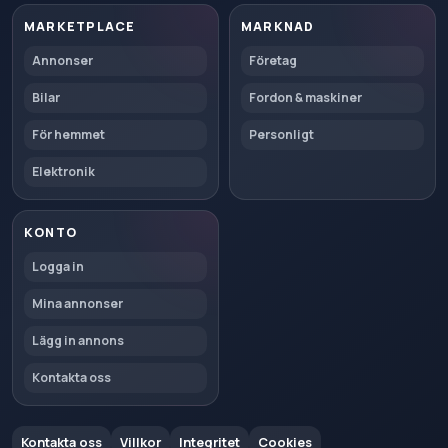
MARKETPLACE
MARKNAD
Annonser
Företag
Bilar
Fordon & maskiner
För hemmet
Personligt
Elektronik
KONTO
Logga in
Mina annonser
Lägg in annons
Kontakta oss
Kontakta oss
Villkor
Integritet
Cookies