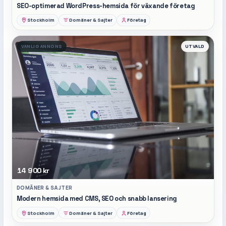
SEO-optimerad WordPress-hemsida för växande företag
Stockholm
Domäner & Sajter
Företag
VANLIG ANNONS
UTVALD
14 900 kr
DOMÄNER & SAJTER
Modern hemsida med CMS, SEO och snabb lansering
Stockholm
Domäner & Sajter
Företag