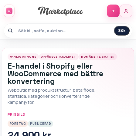
+
Sök
VANLIG ANNONS
AFFÄRSVERKSAMHET
DOMÄNER & SAJTER
E-handel i Shopify eller
WooCommerce med bättre
konvertering
Webbutik med produktstruktur, betalflöde,
startsida, kategorier och konverterande
kampanjytor.
PRISBILD
FÖRETAG
PUBLICERAD
24 900 kr