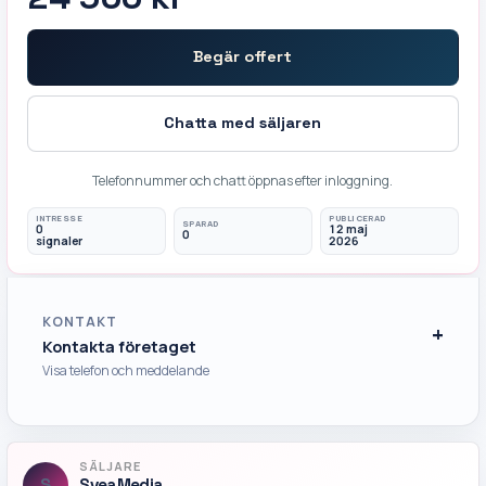
Begär offert
Chatta med säljaren
Telefonnummer och chatt öppnas efter inloggning.
INTRESSE
PUBLICERAD
SPARAD
0
12 maj
0
signaler
2026
KONTAKT
Kontakta
företaget
Visa telefon och meddelande
SÄLJARE
S
SveaMedia