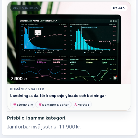
VANLIG ANNONS
UTVALD
7 900 kr
DOMÄNER & SAJTER
Landningssida för kampanjer, leads och bokningar
Stockholm
Domäner & Sajter
Företag
Prisbild i samma kategori.
Jämförbar nivå just nu:
11 900 kr
.