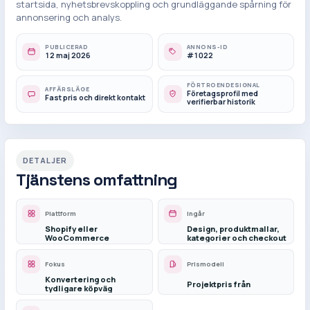
startsida, nyhetsbrevskoppling och grundläggande spårning för
annonsering och analys.
PUBLICERAD
ANNONS-ID
12 maj 2026
#1022
FÖRTROENDESIGNAL
AFFÄRSLÄGE
Företagsprofil med
Fast pris och direkt kontakt
verifierbar historik
DETALJER
Tjänstens omfattning
Plattform
Ingår
Shopify eller
Design, produktmallar,
WooCommerce
kategorier och checkout
Fokus
Prismodell
Konvertering och
Projektpris från
tydligare köpväg