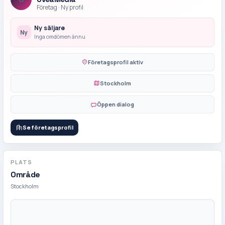
Företag
·
Ny profil
Ny säljare
Ny
Inga omdömen ännu
Företagsprofil aktiv
Stockholm
Öppen dialog
Se företagsprofil
PLATS
Område
Stockholm